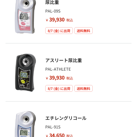
尿比重
PAL-09S
39,930
￥
税込
8/7 (金)
に出荷
送料無料
アスリート尿比重
PAL-ATHLETE
39,930
￥
税込
8/7 (金)
に出荷
送料無料
エチレングリコール
PAL-91S
34,650
￥
税込