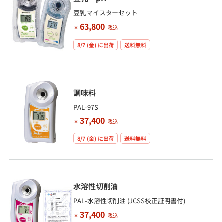
豆乳マイスターセット
63,800
￥
税込
8/7 (金)
に出荷
送料無料
調味料
PAL-97S
37,400
￥
税込
8/7 (金)
に出荷
送料無料
水溶性切削油
PAL-水溶性切削油 (JCSS校正証明書付)
37,400
￥
税込