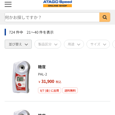
724
件中
21～40
件を表示
並び替え
製品区分
用途
サイズ
糖度
PAL-2
31,900
￥
税込
8/7 (金)
に出荷
送料無料