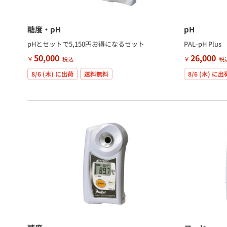
糖度・pH
pH
pHとセットで5,150円お得になるセット
PAL-pH Plus
50,000
26,000
￥
税込
￥
税
8/6 (木)
に出荷
送料無料
8/6 (木)
に出