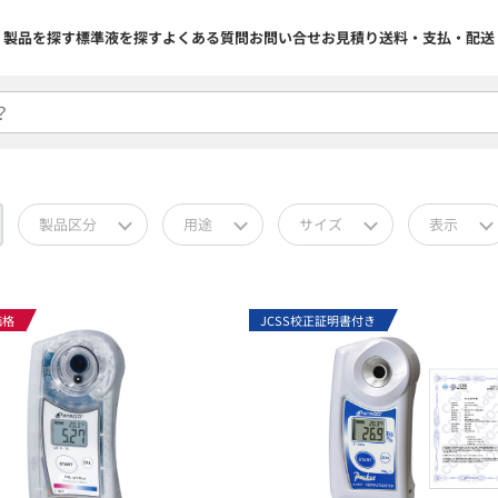
製品を探す
標準液を探す
よくある質問
お問い合せ
お見積り
送料・支払・配送
製品区分
用途
サイズ
表示
価格
JCSS校正証明書付き