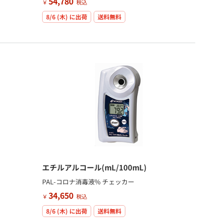
54,780
￥
税込
8/6 (木)
に出荷
送料無料
エチルアルコール(mL/100mL)
PAL-コロナ消毒液% チェッカー
34,650
￥
税込
8/6 (木)
に出荷
送料無料