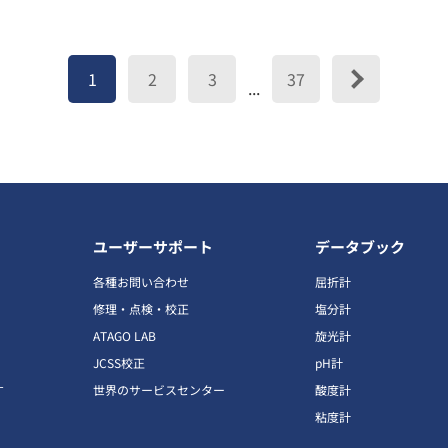
1
2
3
37
...
ユーザーサポート
データブック
各種お問い合わせ
屈折計
修理・点検・校正
塩分計
ATAGO LAB
旋光計
JCSS校正
pH計
す
世界のサービスセンター
酸度計
粘度計