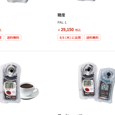
糖度
PAL-1
29,150
込
￥
税込
荷
送料無料
8/6 (木)
に出荷
送料無料