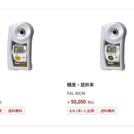
糖度・屈折率
PAL-BX/RI
50,050
込
￥
税込
荷
送料無料
8/6 (木)
に出荷
送料無料