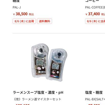
糖度
コーヒー
PAL-J
PAL-COFFEE(
38,500
37,400
￥
税込
￥
税
8/6 (木)
に出荷
送料無料
8/6 (木)
に出
ラーメンスープ塩度・濃度・pH
塩度・糖度
《改》ラーメン道マイスターセット
PAL-BX|SALT