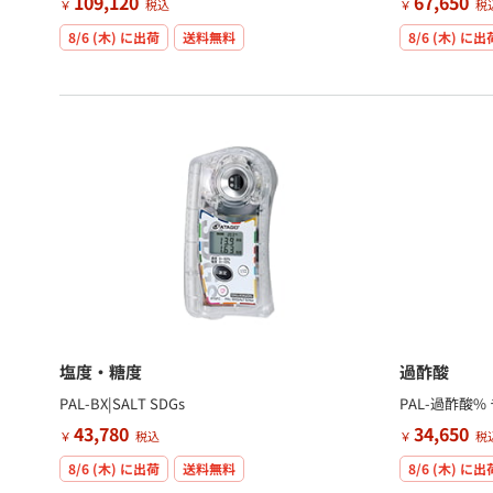
109,120
67,650
￥
税込
￥
税
8/6 (木)
に出荷
送料無料
8/6 (木)
に出
塩度・糖度
過酢酸
PAL-BX|SALT SDGs
PAL-過酢酸%
43,780
34,650
￥
税込
￥
税
8/6 (木)
に出荷
送料無料
8/6 (木)
に出