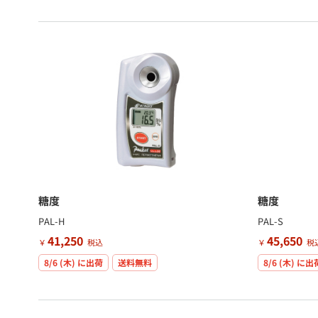
糖度
糖度
PAL-H
PAL-S
41,250
45,650
￥
税込
￥
税
8/6 (木)
に出荷
送料無料
8/6 (木)
に出