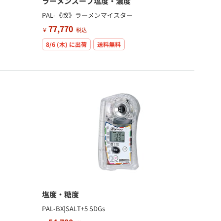
ラーメンスープ塩度・濃度
PAL-《改》ラーメンマイスター
77,770
￥
税込
8/6 (木)
に出荷
送料無料
塩度・糖度
PAL-BX|SALT+5 SDGs