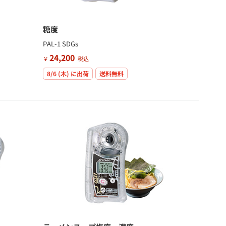
糖度
PAL-1 SDGs
24,200
￥
税込
8/6 (木)
に出荷
送料無料