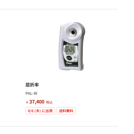
屈折率
PAL-RI
37,400
￥
税込
8/6 (木)
に出荷
送料無料