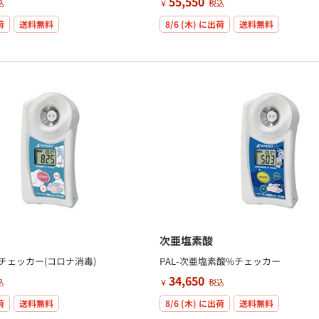
55,550
込
￥
税込
荷
送料無料
8/6 (木)
に出荷
送料無料
次亜塩素酸
 チェッカー(コロナ消毒)
PAL-次亜塩素酸%チェッカー
34,650
込
￥
税込
荷
送料無料
8/6 (木)
に出荷
送料無料