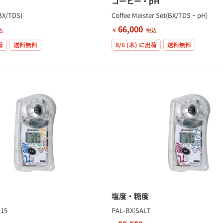
コーヒー・pH
BX/TDS)
Coffee Meister Set(BX/TDS・pH)
66,000
込
￥
税込
荷
送料無料
8/6 (木)
に出荷
送料無料
塩度・糖度
+15
PAL-BX|SALT