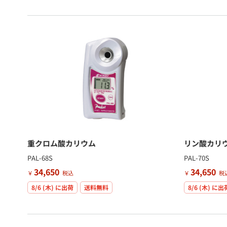
重クロム酸カリウム
リン酸カリ
PAL-68S
PAL-70S
34,650
34,650
￥
税込
￥
税
8/6 (木)
に出荷
送料無料
8/6 (木)
に出