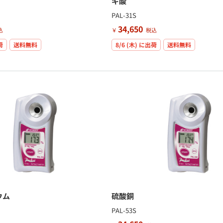
ギ酸
PAL-31S
34,650
込
￥
税込
荷
送料無料
8/6 (木)
に出荷
送料無料
ウム
硫酸銅
PAL-53S