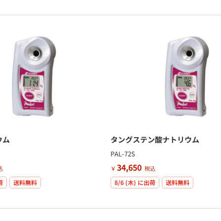
ウム
タングステン酸ナトリウム
PAL-72S
34,650
込
￥
税込
荷
送料無料
8/6 (木)
に出荷
送料無料