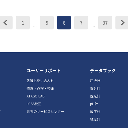
1
5
6
7
37
...
...
ユーザーサポート
データブック
各種お問い合わせ
屈折計
修理・点検・校正
塩分計
ATAGO LAB
旋光計
JCSS校正
pH計
す
世界のサービスセンター
酸度計
粘度計