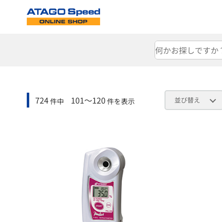
724
101～120
並び替え
件中
件を表示