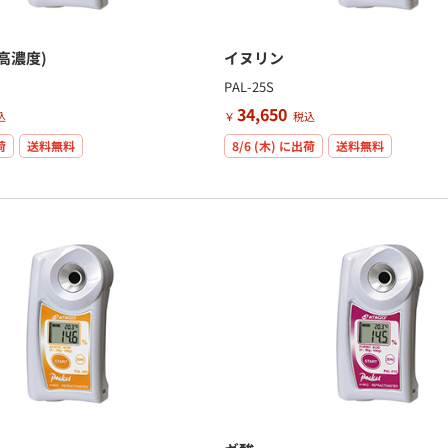
高濃度)
イヌリン
PAL-25S
34,650
込
￥
税込
荷
送料無料
8/6 (木)
に出荷
送料無料