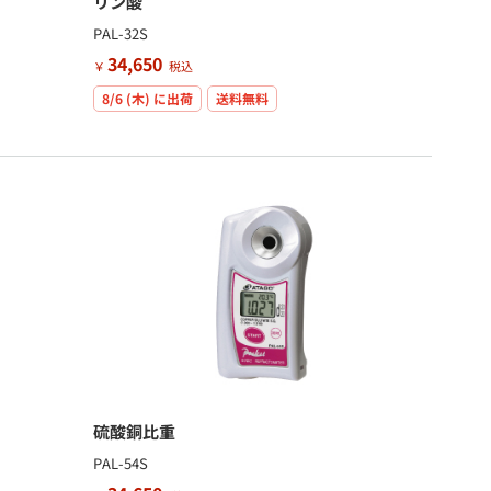
リン酸
PAL-32S
34,650
￥
税込
8/6 (木)
に出荷
送料無料
硫酸銅比重
PAL-54S