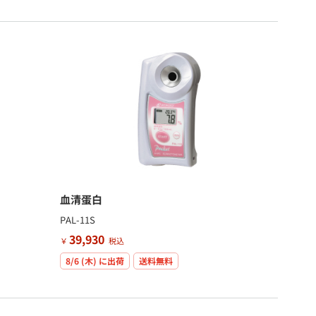
血清蛋白
PAL-11S
39,930
￥
税込
8/6 (木)
に出荷
送料無料