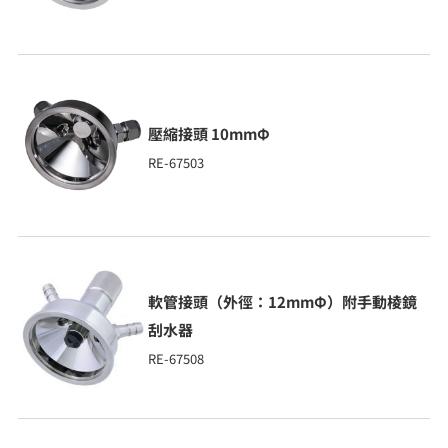
壓縮接頭 10mmΦ
RE-67503
軟管接頭（外徑：12mmΦ）附手動棱鏡
刮水器
RE-67508