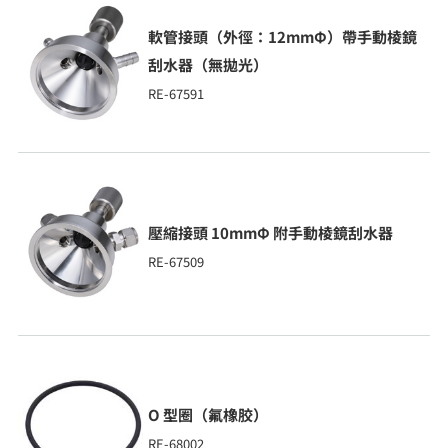
軟管接頭（外徑：12mmΦ）帶手動棱鏡
刮水器（無拋光）
RE-67591
壓縮接頭 10mmΦ 附手動棱鏡刮水器
RE-67509
O 型圈（氟橡胶）
RE-68002