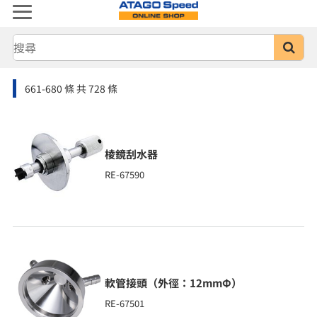
661-680
條
共 728 條
棱鏡刮水器
RE-67590
軟管接頭（外徑：12mmΦ）
RE-67501