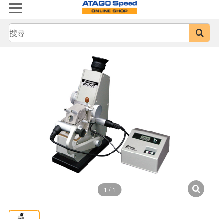
1
/
1