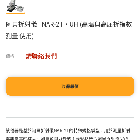
阿貝折射儀 NAR-2T・UH (高溫與高屈折指數
測量 使用)
請聯絡我們
價格
取得報價
該儀器是基於阿貝折射儀NAR-2T的特殊規格模型，用於測量折射
率非常高的樣品。測量範圍以外的主要規格符合阿貝折射儀NAR-