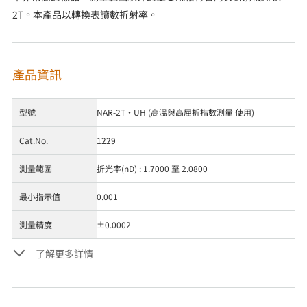
2T。本產品以轉換表讀數折射率。
產品資訊
型號
NAR-2T・UH (高溫與高屈折指數測量 使用)
Cat.No.
1229
測量範圍
折光率(nD) : 1.7000 至 2.0800
最小指示值
0.001
測量精度
±0.0002
了解更多詳情