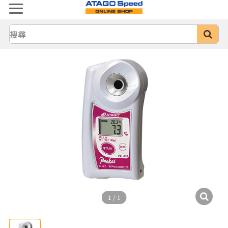
1
/
1