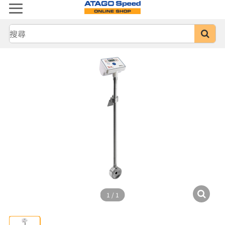
1
/
1