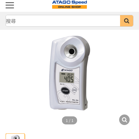
1
/
1