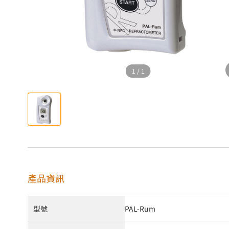
1
/
1
產品資訊
型號
PAL-Rum