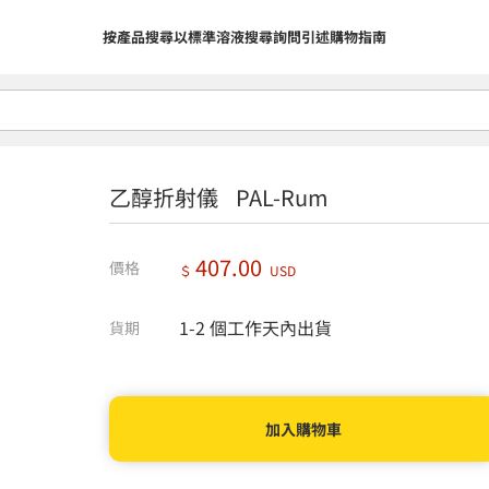
按產品搜尋
以標準溶液搜尋
詢問
引述
購物指南
乙醇折射儀 PAL-Rum
407.00
價格
＄
USD
1-2 個工作天內出貨
貨期