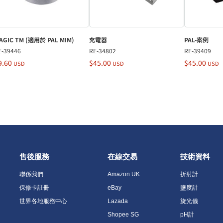
AGIC TM (適用於 PAL MIM)
充電器
PAL-案例
E-39446
RE-34802
RE-39409
9.60
$45.00
$45.00
USD
USD
USD
售後服務
在線交易
技術資料
聯係我們
Amazon UK
折射計
保修卡註冊
eBay
鹽度計
世界各地服務中心
Lazada
旋光儀
Shopee SG
pH計