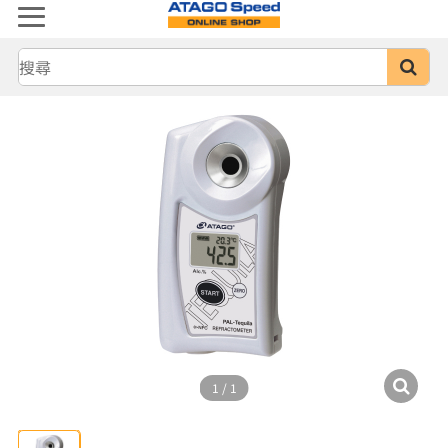
1
/
1