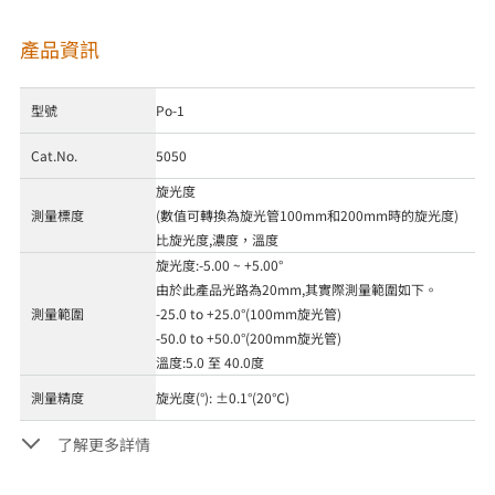
產品資訊
型號
Po-1
Cat.No.
5050
旋光度
測量標度
(數值可轉換為旋光管100mm和200mm時的旋光度)
比旋光度,濃度，溫度
旋光度:-5.00 ~ +5.00°
由於此產品光路為20mm,其實際測量範圍如下。
測量範圍
-25.0 to +25.0°(100mm旋光管)
-50.0 to +50.0°(200mm旋光管)
溫度:5.0 至 40.0度
測量精度
旋光度(°): ±0.1°(20℃)
了解更多詳情