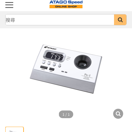
1
/
1