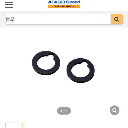
1
/
1