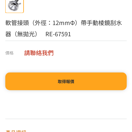
軟管接頭（外徑：12mmΦ）帶手動棱鏡刮水
器（無拋光） RE-67591
請聯絡我們
價格
取得報價