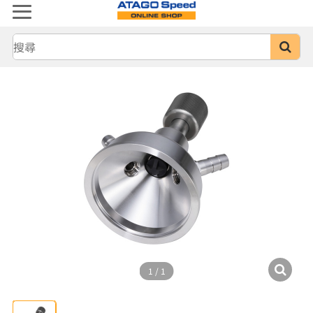
1
/
1