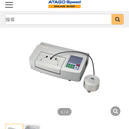
1
/
2