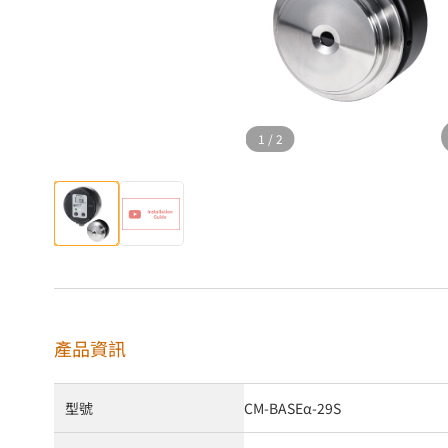
1
/
2
產品資訊
型號
CM-BASEα-29S