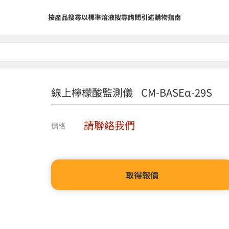
按產品搜尋
以標準溶液搜尋
詢問
引述
購物指南
線上檸檬酸監測儀 CM-BASEα-29S
請聯絡我們
價格
取得報價