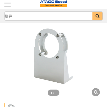
1
/
1