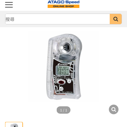
1
/
1