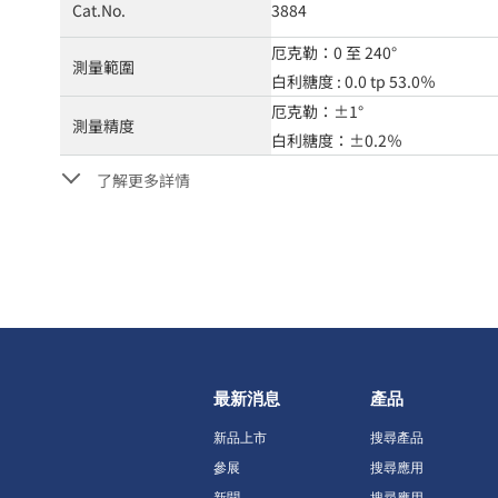
Cat.No.
3884
厄克勒：0 至 240°
測量範圍
白利糖度 : 0.0 tp 53.0％
厄克勒：±1°
測量精度
白利糖度：±0.2％
了解更多詳情
最新消息
產品
新品上市
搜尋產品
參展
搜尋應用