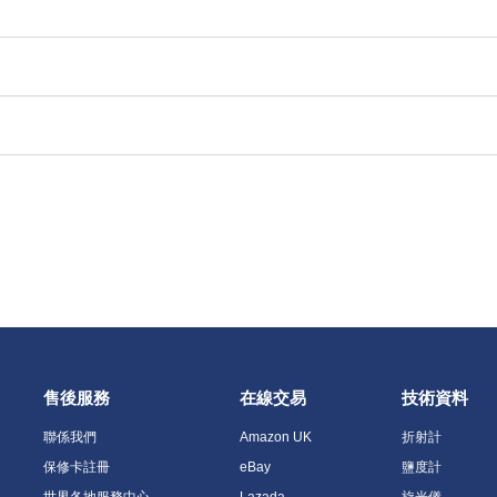
售後服務
在線交易
技術資料
聯係我們
Amazon UK
折射計
保修卡註冊
eBay
鹽度計