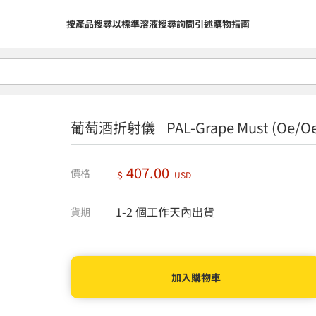
按產品搜尋
以標準溶液搜尋
詢問
引述
購物指南
葡萄酒折射儀 PAL-Grape Must (Oe/Oech
407.00
價格
＄
USD
1-2 個工作天內出貨
貨期