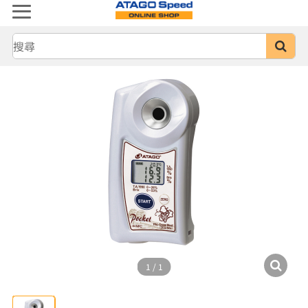
1
/
1