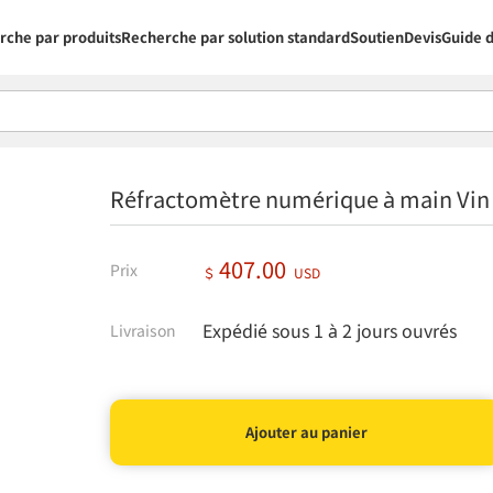
rche par produits
Recherche par solution standard
Soutien
Devis
Guide d
Réfractomètre numérique à main Vi
407.00
Prix
＄
USD
Expédié sous 1 à 2 jours ouvrés
Livraison