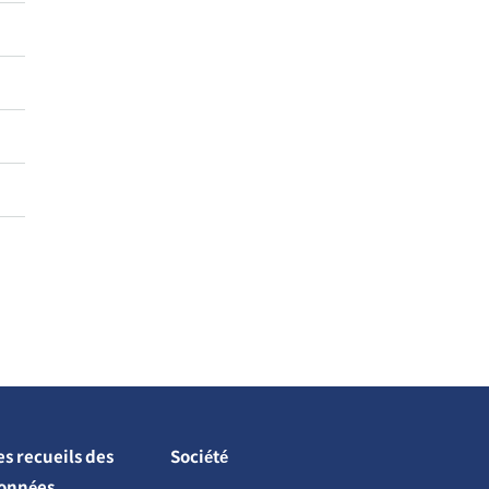
es recueils des
Société
onnées