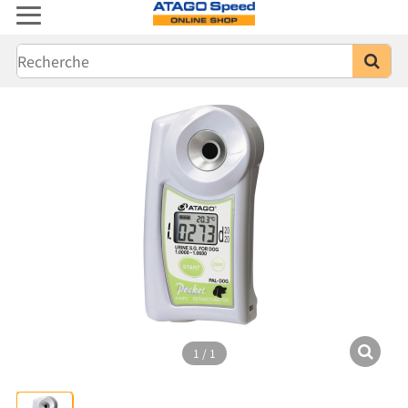
1
/
1