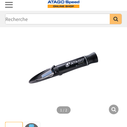
1
/
2