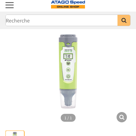
1
/
1