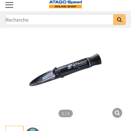
1
/
2