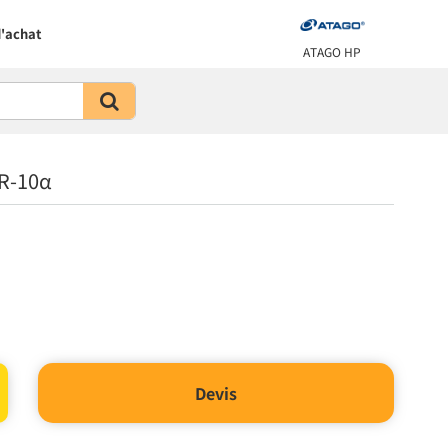
'achat
ATAGO HP
R-10α
Devis