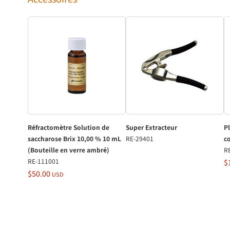
Réfractomètre Solution de
Super Extracteur
P
saccharose Brix 10,00 % 10 mL
RE-29401
c
(Bouteille en verre ambré)
R
RE-111001
$
$50.00
USD