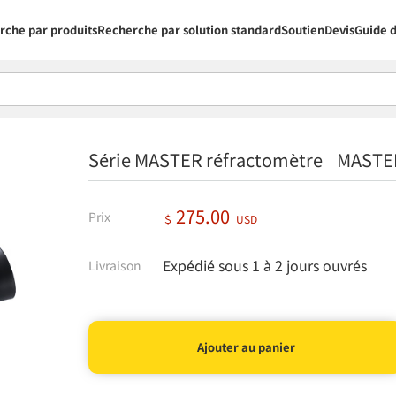
rche par produits
Recherche par solution standard
Soutien
Devis
Guide d
Série MASTER réfractomètre MASTE
275.00
Prix
＄
USD
Expédié sous 1 à 2 jours ouvrés
Livraison