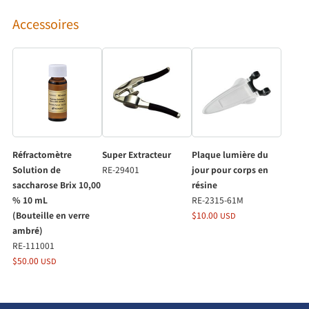
Accessoires
Réfractomètre
Super Extracteur
Plaque lumière du
Solution de
RE-29401
jour pour corps en
saccharose Brix 10,00
résine
% 10 mL
RE-2315-61M
(Bouteille en verre
$10.00
USD
ambré)
RE-111001
$50.00
USD