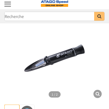
1
/
2