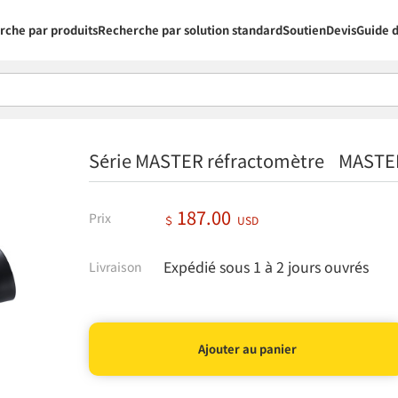
rche par produits
Recherche par solution standard
Soutien
Devis
Guide d
Série MASTER réfractomètre MAST
187.00
Prix
＄
USD
Expédié sous 1 à 2 jours ouvrés
Livraison