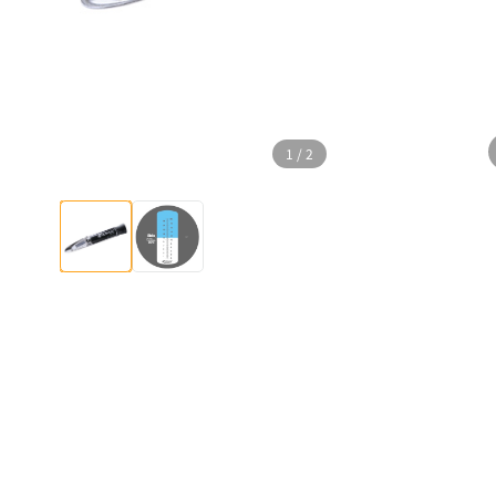
1
/
2