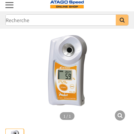
1
/
1