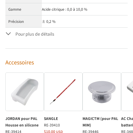
Gamme
Acide citrique : 0,0 à 10,0 %
Précision
± 0,2 %
Pour plus de détails
Accessoires
JORDAN pour PAL
SANGLE
MAGICTM (pour PAL
AC Cha
Housse en silicone
RE-39410
MIM)
batter
RE-39414
$10.00
RE-39446
RE-34
USD