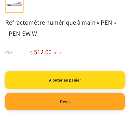
Réfractomètre numérique à main « PEN »
PEN-SW W
512.00
Prix
＄
USD
Devis