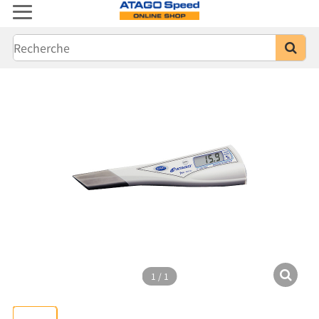
1
/
1