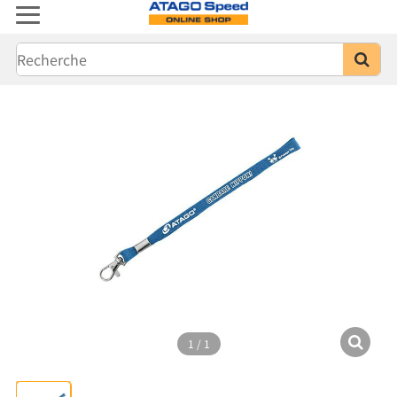
1
/
1