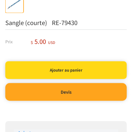
Sangle (courte) RE-79430
5.00
Prix
＄
USD
Devis