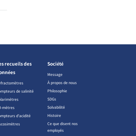
es recueils des
Société
onnées
Message
À propos de nous
éfractomètres
Philosophie
mpteurs de salinité
SDGs
larimètres
Solvabilité
H-mètres
Histoire
mpteurs d'acidité
Ce que disent nos
scosimètres
employés