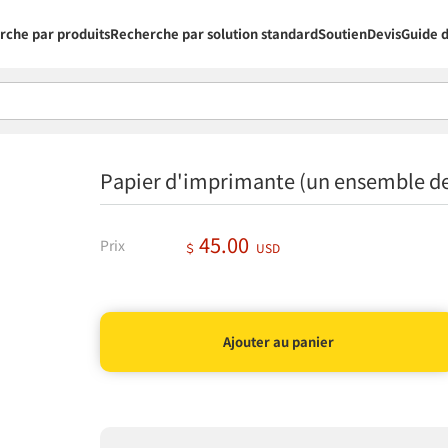
rche par produits
Recherche par solution standard
Soutien
Devis
Guide d
Papier d'imprimante (un ensemble d
45.00
Prix
＄
USD