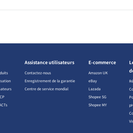
Assistance utilisateurs
E-commerce
L
d
duits
Contactez-nous
Amazon UK
isation
Enregistrement de la garantie
eBay
R
sateurs
Centre de service mondial
Lazada
Co
CCP
Shopee SG
Po
ACTs
Shopee MY
p
Co
Vi