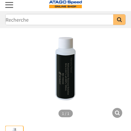
1
/
1