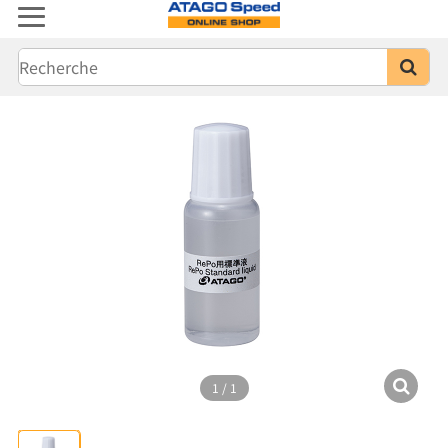
1
/
1