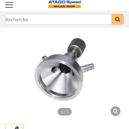
1
/
1