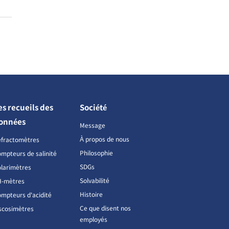
es recueils des
Société
onnées
Message
À propos de nous
éfractomètres
Philosophie
mpteurs de salinité
SDGs
larimètres
Solvabilité
H-mètres
Histoire
mpteurs d'acidité
Ce que disent nos
scosimètres
employés