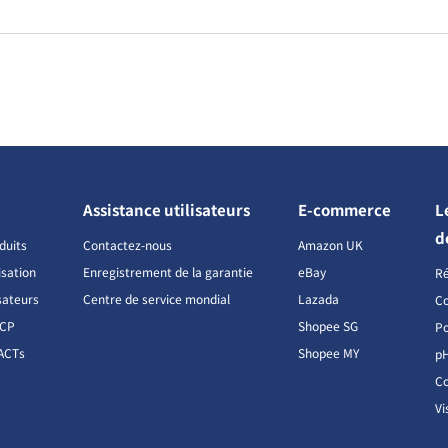
Assistance utilisateurs
E-commerce
L
d
duits
Contactez-nous
Amazon UK
isation
Enregistrement de la garantie
eBay
R
sateurs
Centre de service mondial
Lazada
Co
CCP
Shopee SG
Po
ACTs
Shopee MY
p
Co
Vi