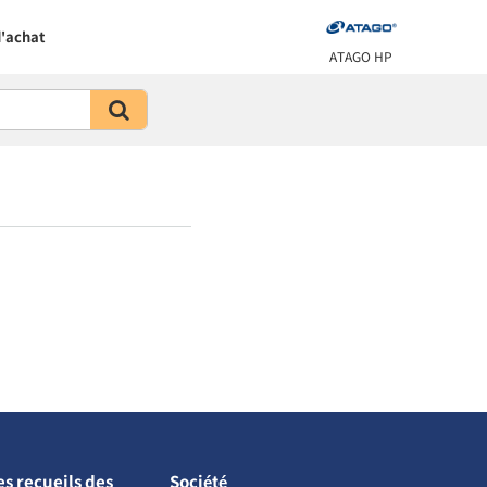
'achat
ATAGO HP
es recueils des
Société