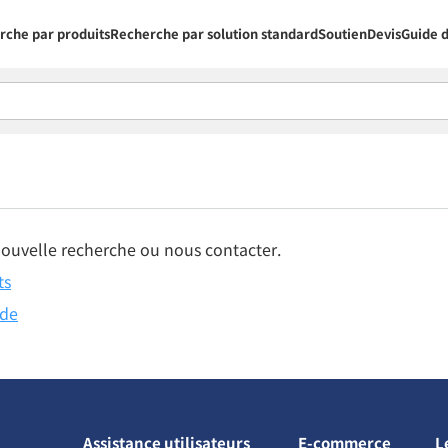
rche par produits
Recherche par solution standard
Soutien
Devis
Guide d
nouvelle recherche ou nous contacter.
ts
nde
Assistance utilisateurs
E-commerce
L