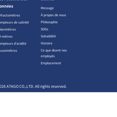
onnées
Message
À propos de nous
éfractomètres
Philosophie
mpteurs de salinité
SDGs
larimètres
Solvabilité
H-mètres
Histoire
mpteurs d'acidité
Ce que disent nos
scosimètres
employés
Emplacement
026 ATAGO CO.,LTD. All rights reserved.