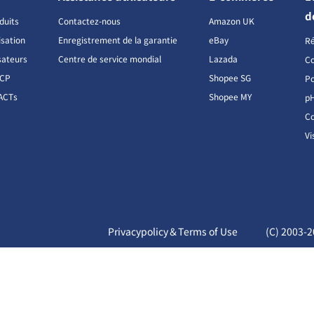
d
duits
Contactez-nous
Amazon UK
isation
Enregistrement de la garantie
eBay
R
sateurs
Centre de service mondial
Lazada
Co
CCP
Shopee SG
Po
ACTs
Shopee MY
p
Co
Vi
Privacypolicy＆Terms of Use
(C) 2003-
2