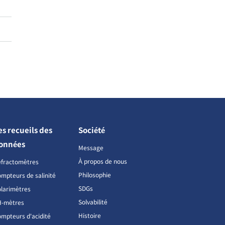
es recueils des
Société
onnées
Message
À propos de nous
éfractomètres
Philosophie
mpteurs de salinité
SDGs
larimètres
Solvabilité
H-mètres
Histoire
mpteurs d'acidité