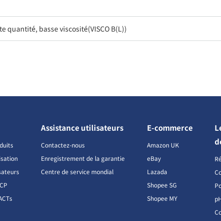
e quantité, basse viscosité(VISCO B(L))
Assistance utilisateurs
E-commerce
L
d
duits
Contactez-nous
Amazon UK
isation
Enregistrement de la garantie
eBay
R
sateurs
Centre de service mondial
Lazada
Co
CCP
Shopee SG
Po
ACTs
Shopee MY
p
Co