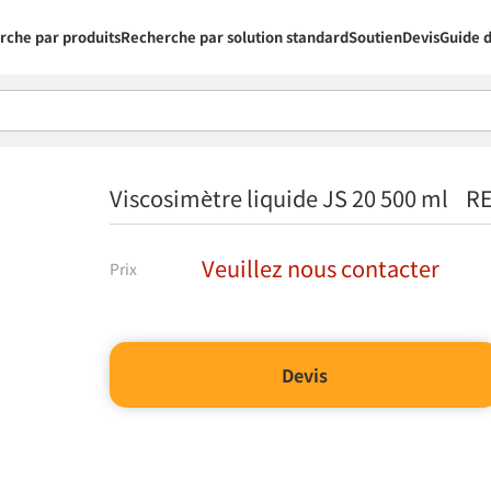
rche par produits
Recherche par solution standard
Soutien
Devis
Guide d
Viscosimètre liquide JS 20 500 ml R
Veuillez nous contacter
Prix
Devis