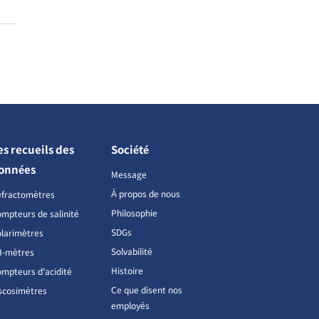
es recueils des
Société
onnées
Message
À propos de nous
éfractomètres
Philosophie
mpteurs de salinité
SDGs
larimètres
Solvabilité
H-mètres
Histoire
mpteurs d'acidité
Ce que disent nos
scosimètres
employés