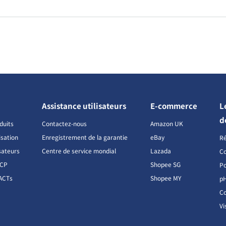
Assistance utilisateurs
E-commerce
L
d
duits
Contactez-nous
Amazon UK
isation
Enregistrement de la garantie
eBay
R
sateurs
Centre de service mondial
Lazada
Co
CCP
Shopee SG
Po
ACTs
Shopee MY
p
Co
Vi