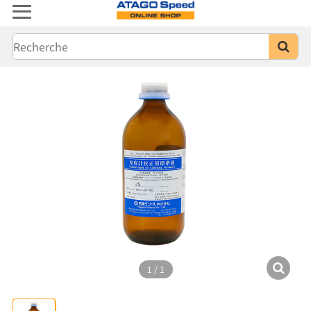
1
/
1