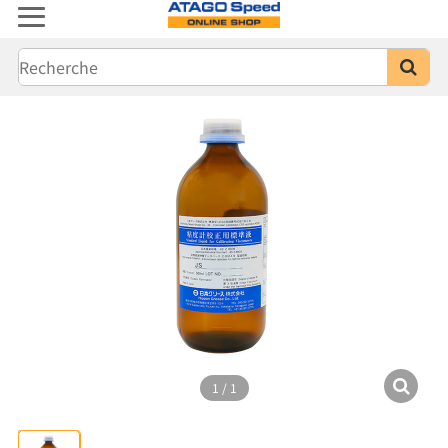
1
/
1