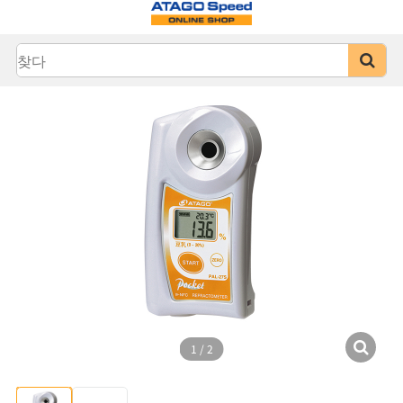
1
/
2