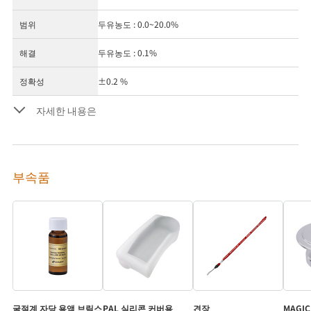
범위
두유농도 : 0.0~20.0%
해결
두유농도 : 0.1%
정확성
±0.2 %
자세한 내용은
부속품
굴절계 자당 용액 브릭스
PAL 실리콘 커버용
견장
MAGIC