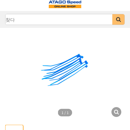
1
/
1