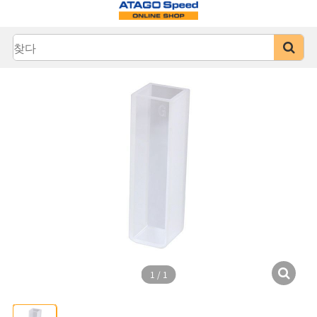
1
/
1