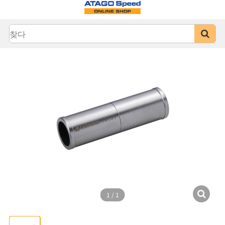
1
/
1