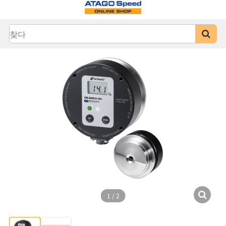
1
/
2