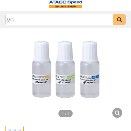
1
/
1