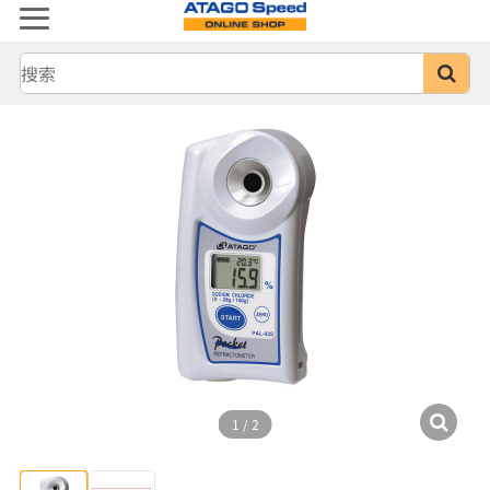
1
/
2