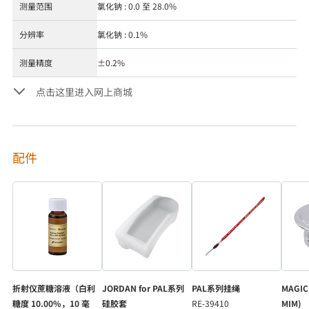
测量范围
氯化钠 : 0.0 至 28.0%
分辨率
氯化钠 : 0.1%
测量精度
±0.2%
点击这里进入网上商城
配件
折射仪蔗糖溶液（白利
JORDAN for PAL系列
PAL系列挂绳
MAGIC
糖度 10.00%，10 毫
硅胶套
RE-39410
MIM)