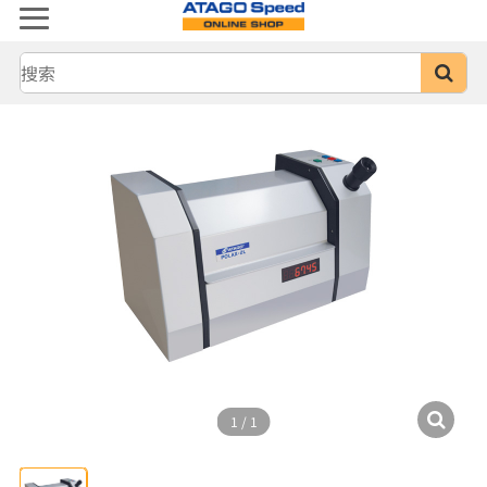
1
/
1