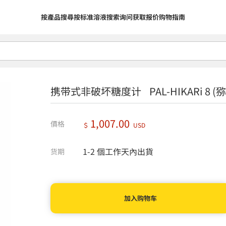
按產品搜尋
按标准溶液搜索
询问
获取报价
购物指南
携带式非破坏糖度计 PAL-HIKARi 8 (
1,007.00
價格
＄
USD
1-2 個工作天內出貨
货期