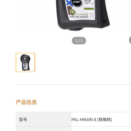
1
/
1
产品信息
型号
PAL-HIKARi 8 (猕猴桃)