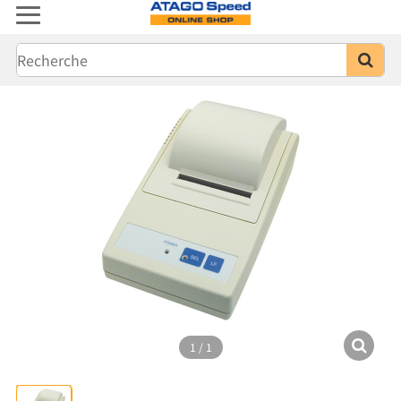
1
/
1